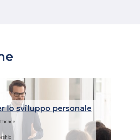
ne
r lo sviluppo personale
fficace
ership