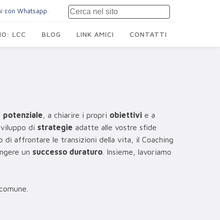
mi con Whatsapp.
O: LCC
BLOG
LINK AMICI
CONTATTI
o
potenziale
, a chiarire i propri
obiettivi
e a
sviluppo di
strategie
adatte alle vostre sfide
o di affrontare le transizioni della vita, il Coaching
iungere un
successo duraturo
. Insieme, lavoriamo
 comune.