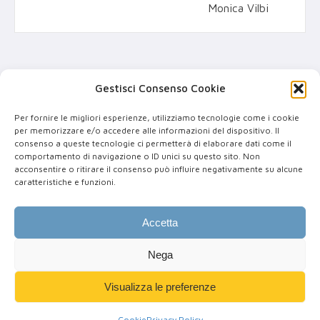
Monica Vilbi
Gestisci Consenso Cookie
Per fornire le migliori esperienze, utilizziamo tecnologie come i cookie
per memorizzare e/o accedere alle informazioni del dispositivo. Il
consenso a queste tecnologie ci permetterà di elaborare dati come il
comportamento di navigazione o ID unici su questo sito. Non
P.IVA: IT 03578270922
acconsentire o ritirare il consenso può influire negativamente su alcune
PEC: stefano.demontis@pec.tsrm-pstrp.org
caratteristiche e funzioni.
Via Matteo Maria Boiardo, 14, 09047 Selargius (CA)
Accetta
Nega
Policy:
Privacy
|
Cookie
Lascia una testimonianza
Visualizza le preferenze
Web design
Cookie
Privacy Policy