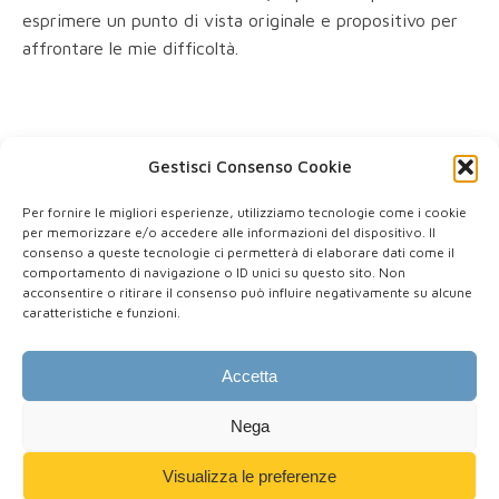
esprimere un punto di vista originale e propositivo per
affrontare le mie difficoltà.
Gestisci Consenso Cookie
Per fornire le migliori esperienze, utilizziamo tecnologie come i cookie
per memorizzare e/o accedere alle informazioni del dispositivo. Il
consenso a queste tecnologie ci permetterà di elaborare dati come il
comportamento di navigazione o ID unici su questo sito. Non
P.IVA: IT 03578270922
acconsentire o ritirare il consenso può influire negativamente su alcune
PEC: stefano.demontis@pec.tsrm-pstrp.org
caratteristiche e funzioni.
Via Matteo Maria Boiardo, 14, 09047 Selargius (CA)
Accetta
Nega
Policy:
Privacy
|
Cookie
Lascia una testimonianza
Visualizza le preferenze
Web design