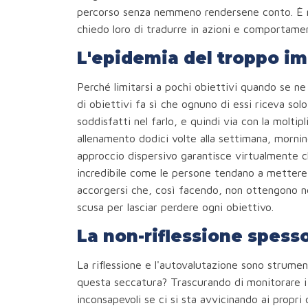
percorso senza nemmeno rendersene conto. È mol
chiedo loro di tradurre in azioni e comportamen
L'epidemia del troppo i
Perché limitarsi a pochi obiettivi quando se n
di obiettivi fa sì che ognuno di essi riceva sol
soddisfatti nel farlo, e quindi via con la moltipl
allenamento dodici volte alla settimana, morni
approccio dispersivo garantisce virtualmente c
incredibile come le persone tendano a mettere t
accorgersi che, così facendo, non ottengono n
scusa per lasciar perdere ogni obiettivo.
La non-riflessione spesso
La riflessione e l'autovalutazione sono strumen
questa seccatura? Trascurando di monitorare i p
inconsapevoli se ci si sta avvicinando ai propri o