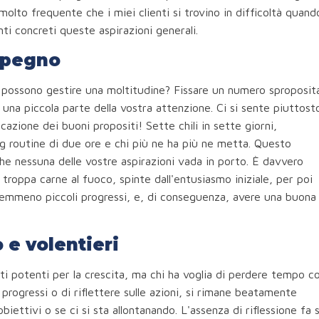
to frequente che i miei clienti si trovino in difficoltà quand
ti concreti queste aspirazioni generali.
mpegno
e possono gestire una moltitudine? Fissare un numero sproposit
o una piccola parte della vostra attenzione. Ci si sente piuttost
icazione dei buoni propositi! Sette chili in sette giorni,
ng routine di due ore e chi più ne ha più ne metta. Questo
he nessuna delle vostre aspirazioni vada in porto. È davvero
roppa carne al fuoco, spinte dall'entusiasmo iniziale, per poi
emmeno piccoli progressi, e, di conseguenza, avere una buona
 e volentieri
ti potenti per la crescita, ma chi ha voglia di perdere tempo c
rogressi o di riflettere sulle azioni, si rimane beatamente
biettivi o se ci si sta allontanando. L'assenza di riflessione fa s