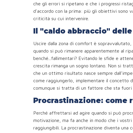
che gli errori si ripetano e che i progressi ris
d'accordo con la prima: più gli obiettivi sono va
criticità su cui intervenire.
Il "caldo abbraccio" dell
Uscire dalla zona di comfort è sopravvalutato, g
quando si può rimanere apparentemente al ripar
benché...fallimentari? Evitando le sfide e attene
crescita rimanga un sogno lontano. Non si tratta 
che un ottimo risultato nasce sempre dall'imp
come raggiungerlo, implementare il concetto 
comunque si tratta di un fattore che sta fuori d
Procrastinazione: come r
Perché affrettarsi ad agire quando si può procra
motivazione, ma fa anche in modo che i vostri o
raggiungibili. La procrastinazione diventa una