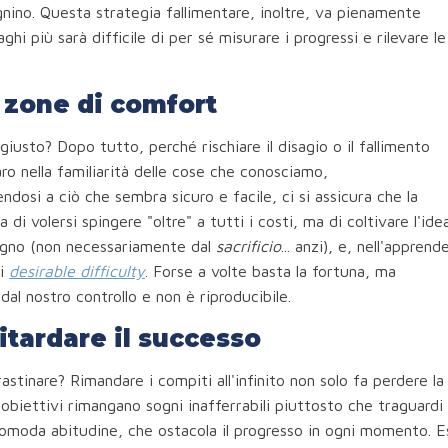
tagnino. Questa strategia fallimentare, inoltre, va pienamente
ghi più sarà difficile di per sé misurare i progressi e rilevare le
e zone di comfort
iusto? Dopo tutto, perché rischiare il disagio o il fallimento
o nella familiarità delle cose che conosciamo,
ndosi a ciò che sembra sicuro e facile, ci si assicura che la
di volersi spingere "oltre" a tutti i costi, ma di coltivare l'ide
egno (non necessariamente dal
sacrificio
... anzi), e, nell'apprend
di
desirable difficulty
. Forse a volte basta la fortuna, ma
al nostro controllo e non è riproducibile.
itardare il successo
stinare? Rimandare i compiti all'infinito non solo fa perdere la
biettivi rimangano sogni inafferrabili piuttosto che traguardi
 comoda abitudine, che ostacola il progresso in ogni momento. E