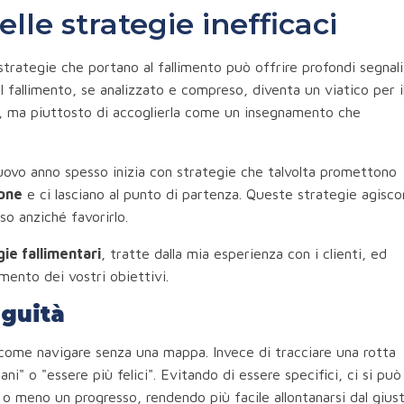
delle strategie inefficaci
trategie che portano al fallimento può offrire profondi segnali
i. Il fallimento, se analizzato e compreso, diventa un viatico per i
ta, ma piuttosto di accoglierla come un insegnamento che
 nuovo anno spesso inizia con strategie che talvolta promettono
ione
e ci lasciano al punto di partenza. Queste strategie agisc
so anziché favorirlo.
gie fallimentari
, tratte dalla mia esperienza con i clienti, ed
ento dei vostri obiettivi.
iguità
è come navigare senza una mappa. Invece di tracciare una rotta
i" o "essere più felici". Evitando di essere specifici, ci si può
e o meno un progresso, rendendo più facile allontanarsi dal gius