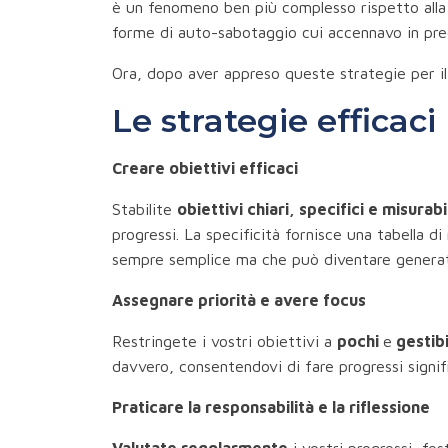
è un fenomeno ben più complesso rispetto alla ba
forme di auto-sabotaggio cui accennavo in pr
Ora, dopo aver appreso queste strategie per il 
Le strategie efficac
Creare obiettivi efficaci
Stabilite
obiettivi chiari, specifici e misurabi
progressi. La specificità fornisce una tabella d
sempre semplice ma che può diventare generativ
Assegnare priorità e avere focus
Restringete i vostri obiettivi a
pochi
e
gestibi
davvero, consentendovi di fare progressi signifi
Praticare la responsabilità e la riflessione
Valutate regolarmente
i vostri progressi, fes