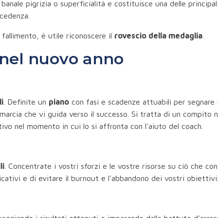
nale pigrizia o superficialità e costituisce una delle principal
ecedenza.
fallimento, è utile riconoscere il
rovescio della medaglia
.
i nel nuovo anno
li
. Definite un
piano
con fasi e scadenze attuabili per segnare 
i marcia che vi guida verso il successo. Si tratta di un compito 
o nel momento in cui lo si affronta con l'aiuto del coach.
li
. Concentrate i vostri sforzi e le vostre risorse su ciò che co
cativi e di evitare il burnout e l'abbandono dei vostri obiettivi
teggiando i risultati ottenuti e imparando dalle battute d'arres