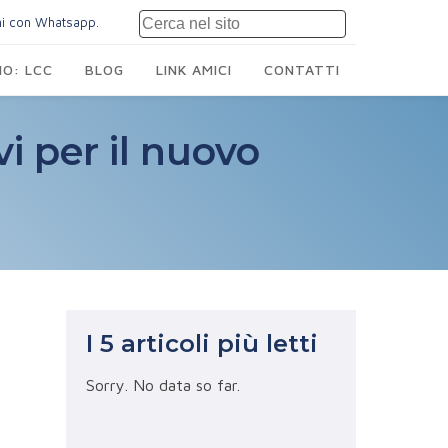
mi con Whatsapp.
O: LCC
BLOG
LINK AMICI
CONTATTI
vi per il nuovo
I 5 articoli più letti
Sorry. No data so far.