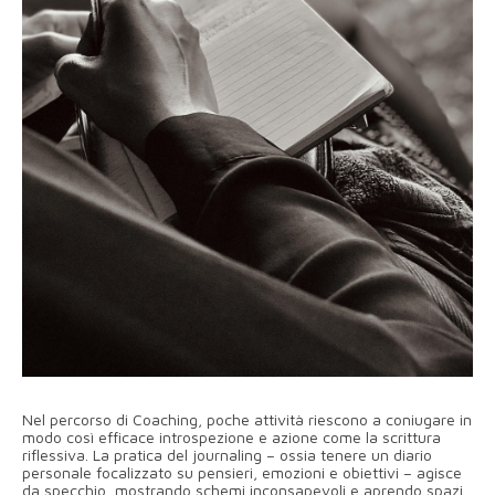
Nel percorso di Coaching, poche attività riescono a coniugare in
modo così efficace introspezione e azione come la scrittura
riflessiva. La pratica del journaling – ossia tenere un diario
personale focalizzato su pensieri, emozioni e obiettivi – agisce
da specchio, mostrando schemi inconsapevoli e aprendo spazi