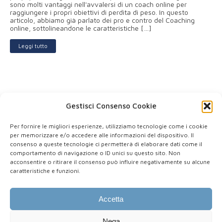
sono molti vantaggi nell'avvalersi di un coach online per
raggiungere i propri obiettivi di perdita di peso. In questo
articolo, abbiamo già parlato dei pro e contro del Coaching
online, sottolineandone le caratteristiche […]
Leggi tutto
« Precedente
1
2
3
4
5
Successivo »
Gestisci Consenso Cookie
Per fornire le migliori esperienze, utilizziamo tecnologie come i cookie
per memorizzare e/o accedere alle informazioni del dispositivo. Il
consenso a queste tecnologie ci permetterà di elaborare dati come il
comportamento di navigazione o ID unici su questo sito. Non
P.IVA: IT 03578270922
acconsentire o ritirare il consenso può influire negativamente su alcune
PEC: stefano.demontis@pec.tsrm-pstrp.org
caratteristiche e funzioni.
Via Matteo Maria Boiardo, 14, 09047 Selargius (CA)
Accetta
Nega